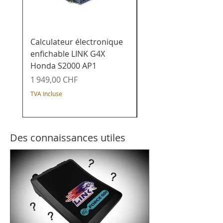
Calculateur électronique
Calculateur de char
enfichable LINK G4X
enfichable LINK G4X
Honda S2000 AP1
Honda K20x - Civic /
Integra / Acura / CR-
Prix
1 949,00 CHF
Prix
1 649,00 CHF
TVA Incluse
TVA Incluse
Des connaissances utiles