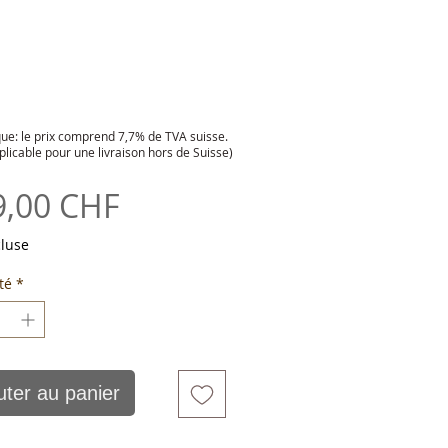
e: le prix comprend 7,7% de TVA suisse.
plicable pour une livraison hors de Suisse)
Prix
9,00 CHF
cluse
té
*
uter au panier