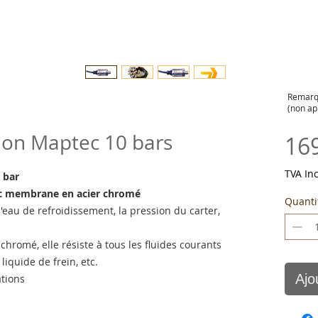
Remarqu
(non ap
ion Maptec 10 bars
16
TVA In
0 bar
vec membrane en acier chromé
Quanti
'eau de refroidissement, la pression du carter,
hromé, elle résiste à tous les fluides courants
liquide de frein, etc.
Ajo
ations