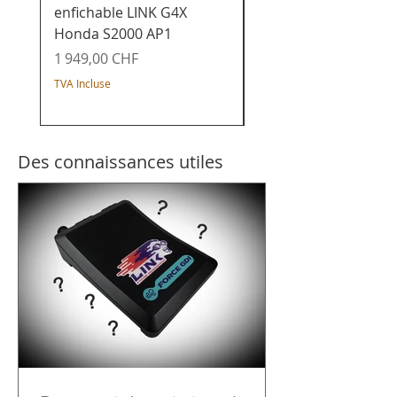
enfichable LINK G4X
enfichable LINK G4X
Honda S2000 AP1
Honda K20x - Civic /
Integra / Acura / CR-
Prix
1 949,00 CHF
Prix
1 649,00 CHF
TVA Incluse
TVA Incluse
Des connaissances utiles