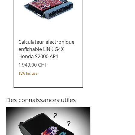
Calculateur électronique
Calculateur de char
enfichable LINK G4X
enfichable LINK G4X
Honda S2000 AP1
Honda K20x - Civic /
Integra / Acura / CR-
Prix
1 949,00 CHF
Prix
1 649,00 CHF
TVA Incluse
TVA Incluse
Des connaissances utiles