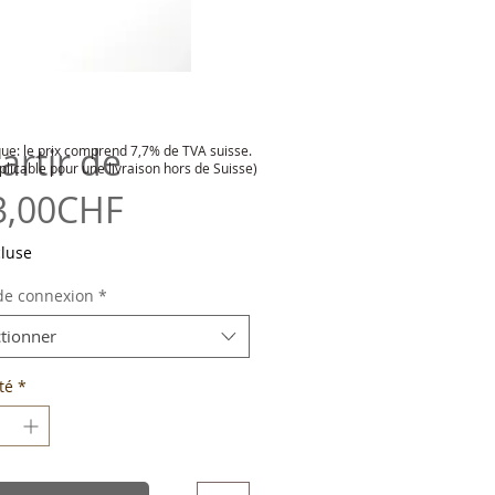
artir de
e: le prix comprend 7,7% de TVA suisse.
plicable pour une livraison hors de Suisse)
Prix
3,00CHF
promotionnel
cluse
de connexion
*
ctionner
té
*