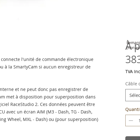
À p
Remarqu
(non ap
38
i connecte l'unité de commande électronique
ou à la SmartyCam si aucun enregistreur de
TVA In
Câble 
nterne et ne peut donc pas enregistrer de
Séle
 met à disposition pour superposition dans
ogiciel RaceStudio 2. Ces données peuvent être
Quanti
ECU avec un écran AIM (M3 - Dash, TG - Dash,
ing Wheel, MXL - Dash) ou (pour superposition)