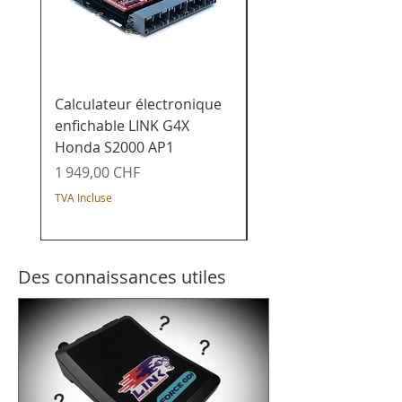
Calculateur électronique
Calculateur de char
enfichable LINK G4X
enfichable LINK G4X
Honda S2000 AP1
Honda K20x - Civic /
Integra / Acura / CR-
Prix
1 949,00 CHF
Prix
1 649,00 CHF
TVA Incluse
TVA Incluse
Des connaissances utiles