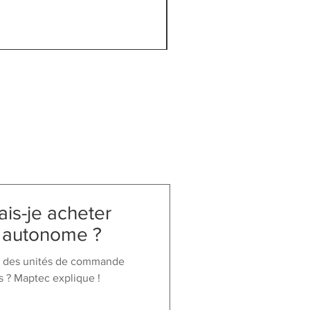
Prix
1 649,00 CHF
TVA Incluse
is-je acheter
r autonome ?
s des unités de commande
 ? Maptec explique !