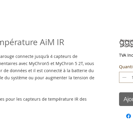
mpérature AiM IR
99
Remarqu
(non ap
TVA In
rarouge connecte jusqu'à 4 capteurs de
entaires avec MyChron5 et MyChron 5 2T, vous
Quanti
 de données et il est connecté à la batterie du
ble du système ou pour augmenter la tension de
Ajo
ues pour les capteurs de température IR des