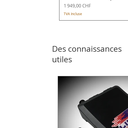
Prix
1 949,00 CHF
TVA Incluse
Des connaissances
utiles