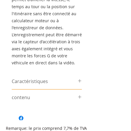
temps au tour ou la position sur
l'itinéraire sans être connecté au
calculateur moteur ou à
l'enregistreur de données.
L'enregistrement peut être démarré
via le capteur d'accélération à trois
axes également intégré et vous
montre les forces G de votre
véhicule en direct dans la vidéo.
Caractéristiques
Afficher la
320x240 pixels
contenu
masse
| 2,4 "
Kit SmartyCam GP HD avec support,
lentille
Télécentrique à
carte SD et chargeur
six éléments
Remarque: le prix comprend 7,7% de TVA