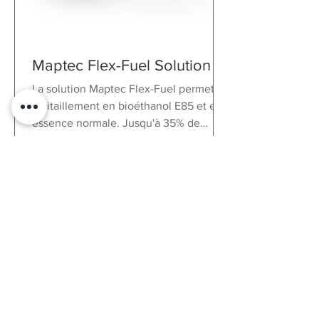
automatique
Dimensions
Boîtier: 104,6 x
79,6 x 26,6 mm
Caméra doigt:
Maptec Flex-Fuel Solution
24 x 58,3 mm
La solution Maptec Flex-Fuel permet le
ravitaillement en bioéthanol E85 et en
Poids
Caisse: 320 gr.
Caméra doigt:
essence normale. Jusqu'à 35% de
45 gr.
puissance en plus !
classe de
IP67
protection