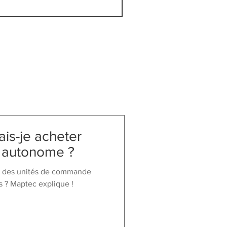
TVA Incluse
is-je acheter
r autonome ?
s des unités de commande
 ? Maptec explique !