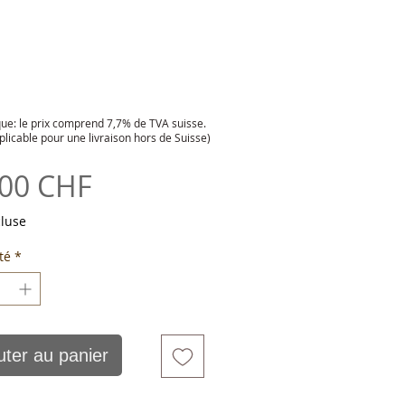
e: le prix comprend 7,7% de TVA suisse.
plicable pour une livraison hors de Suisse)
Prix
,00 CHF
cluse
té
*
uter au panier