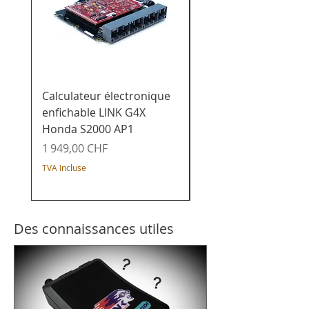
Calculateur électronique
Calculateur de char
enfichable LINK G4X
enfichable LINK G4X
Honda S2000 AP1
Honda K20x - Civic /
Integra / Acura / CR-
Prix
1 949,00 CHF
Prix
1 649,00 CHF
TVA Incluse
TVA Incluse
Des connaissances utiles