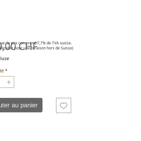
Prix
9,00 CHF
e: le prix comprend 7,7% de TVA suisse.
plicable pour une livraison hors de Suisse)
cluse
té
*
uter au panier