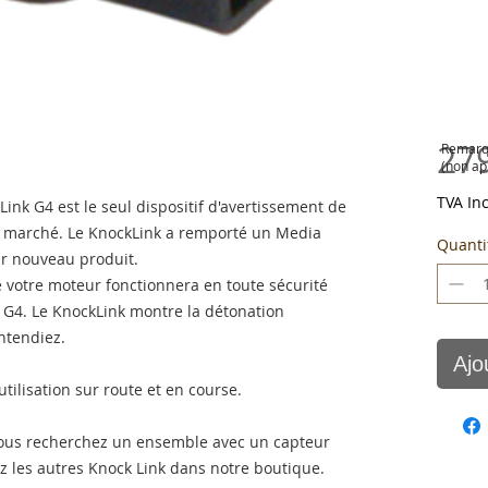
27
Remarqu
(non ap
TVA In
nk G4 est le seul dispositif d'avertissement de
le marché. Le KnockLink a remporté un Media
Quanti
r nouveau produit.
 votre moteur fonctionnera en toute sécurité
k G4. Le KnockLink montre la détonation
ntendiez.
Ajo
tilisation sur route et en course.
i vous recherchez un ensemble avec un capteur
ez les autres Knock Link dans notre boutique.