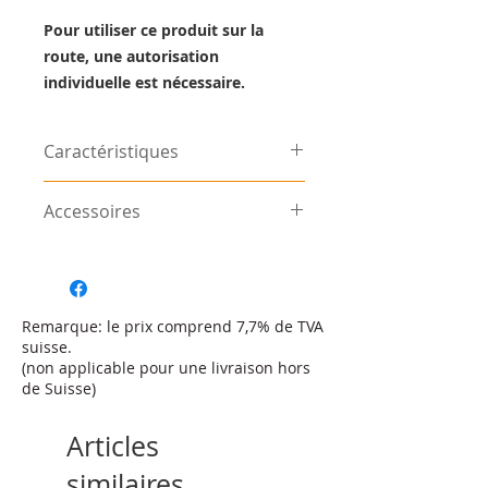
Pour utiliser ce produit sur la
route, une autorisation
individuelle est nécessaire.
Caractéristiques
Connexion USB 8 fois plus
Accessoires
rapide par rapport à l'ECU
précédent
Trouvez les accessoires appropriés
Contrôle de l'injection et de
dans la catégorie
accessoires
.
l'allumage plus précis, grâce à
un microprocesseur rapide
Remarque: le prix comprend 7,7% de TVA
8 canaux mathématiques
suisse.
personnalisables. Le résultat
(non applicable pour une livraison hors
peut être utilisé et enregistré
de Suisse)
sous forme de mise à l'échelle
des axes dans toutes les cartes
Articles
Enregistreur de données interne
de 512 Mbits
similaires