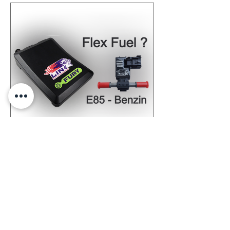
Maptec Flex-Fuel Solution
La solution Maptec Flex-Fuel permet le
ravitaillement en bioéthanol E85 et en
essence normale. Jusqu'à 35% de
puissance en plus !