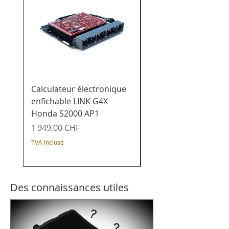
Calculateur électronique
Calculateur de char
enfichable LINK G4X
enfichable LINK G4X
Honda S2000 AP1
Honda K20x - Civic /
Integra / Acura / CR-
Prix
1 949,00 CHF
Prix
1 649,00 CHF
TVA Incluse
TVA Incluse
Des connaissances utiles