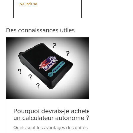
Prix
1 649,00 CHF
TVA Incluse
TVA Incluse
Des connaissances utiles
Pourquoi devrais-je acheter
un calculateur autonome ?
Quels sont les avantages des unités de