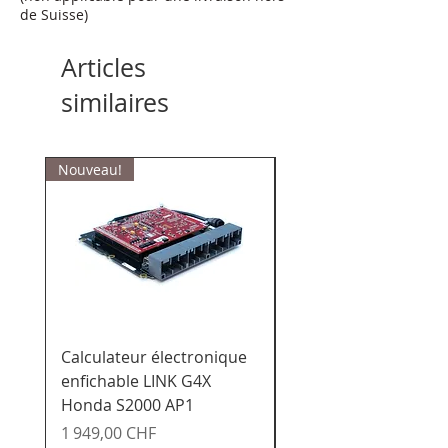
de Suisse)
Articles
similaires
Nouveau!
Calculateur électronique
Calculateur de char
enfichable LINK G4X
enfichable LINK G4X
Honda S2000 AP1
Honda K20x - Civic /
Integra / Acura / CR-
Prix
1 949,00 CHF